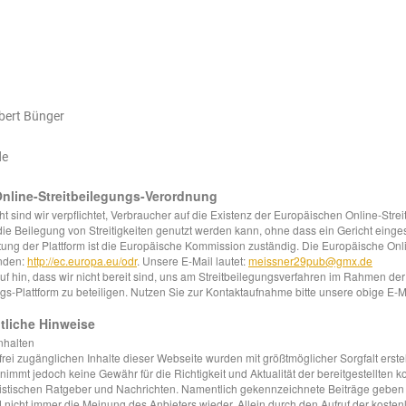
bert Bünger
de
nline-Streitbeilegungs-Verordnung
sind wir verpflichtet, Verbraucher auf die Existenz der Europäischen Online-Strei
 die Beilegung von Streitigkeiten genutzt werden kann, ohne dass ein Gericht eing
htung der Plattform ist die Europäische Kommission zuständig. Die Europäische Onl
inden:
http://ec.europa.eu/odr
. Unsere E-Mail lautet:
meissner29pub@gmx.de
uf hin, dass wir nicht bereit sind, uns am Streitbeilegungsverfahren im Rahmen de
gs-Plattform zu beteiligen. Nutzen Sie zur Kontaktaufnahme bitte unsere obige E-M
htliche Hinweise
nhalten
rei zugänglichen Inhalte dieser Webseite wurden mit größtmöglicher Sorgfalt erstel
immt jedoch keine Gewähr für die Richtigkeit und Aktualität der bereitgestellten k
listischen Ratgeber und Nachrichten. Namentlich gekennzeichnete Beiträge geben
 nicht immer die Meinung des Anbieters wieder. Allein durch den Aufruf der kosten