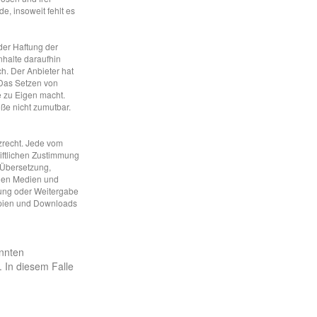
, insoweit fehlt es
der Haftung der
nhalte daraufhin
h. Der Anbieter hat
. Das Setzen von
e zu Eigen macht.
öße nicht zumutbar.
zrecht. Jede vom
iftlichen Zustimmung
, Übersetzung,
chen Medien und
igung oder Weitergabe
 Kopien und Downloads
nnten
 In diesem Falle