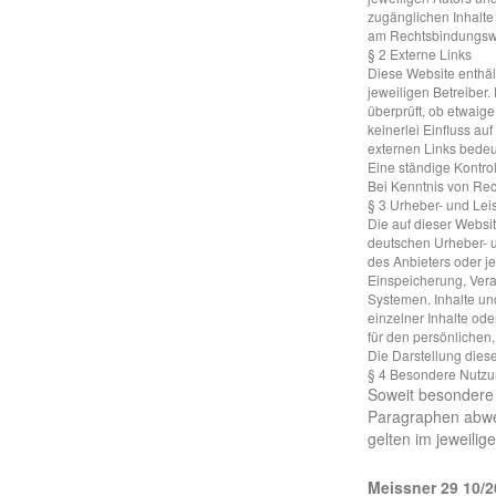
zugänglichen Inhalte
am Rechtsbindungswi
§ 2 Externe Links
Diese Website enthält
jeweiligen Betreiber.
überprüft, ob etwaig
keinerlei Einfluss au
externen Links bedeut
Eine ständige Kontrol
Bei Kenntnis von Rec
§ 3 Urheber- und Lei
Die auf dieser Websi
deutschen Urheber- u
des Anbieters oder je
Einspeicherung, Ver
Systemen. Inhalte un
einzelner Inhalte ode
für den persönlichen,
Die Darstellung diese
§ 4 Besondere Nutz
Soweit besondere
Paragraphen abwei
gelten im jeweili
Meissner 29 10/