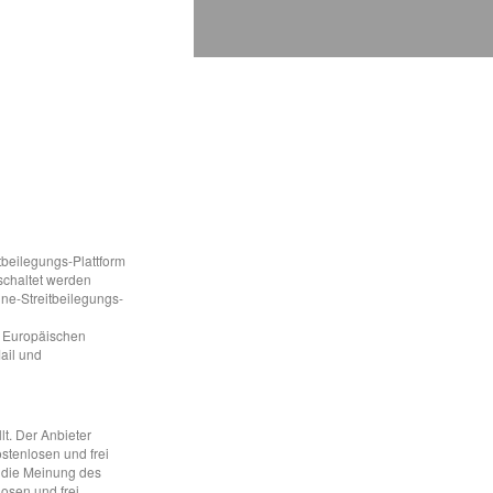
tbeilegungs-Plattform
eschaltet werden
ine-Streitbeilegungs-
r Europäischen
ail und
lt. Der Anbieter
ostenlosen und frei
 die Meinung des
losen und frei