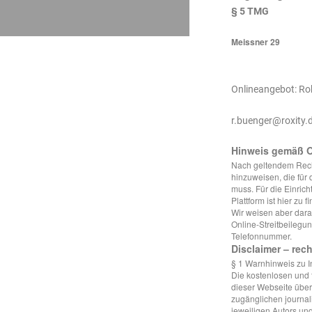
§ 5 TMG
Meissner 29
Onlineangebot: Ro
r.buenger@roxity.
Hinweis gemäß O
Nach geltendem Recht 
hinzuweisen, die für
muss. Für die Einric
Plattform ist hier zu f
Wir weisen aber dara
Online-Streitbeilegun
Telefonnummer.
Disclaimer – rec
§ 1 Warnhinweis zu I
Die kostenlosen und f
dieser Webseite übern
zugänglichen journa
jeweiligen Autors und