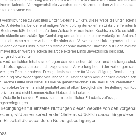
 kommt keinerlei Vertragsverhältnis zwischen dem Nutzer und dem Anbieter zustande
llen des Anbieters.
 Verknüpfungen zu Websites Dritter („externe Links“). Diese Websites unterliegen 
 Der Anbieter hat bei der erstmaligen Verknüpfung der externen Links die fremden I
e Rechtsverstöße bestehen. Zu dem Zeitpunkt waren keine Rechtsverstöße ersichtlic
f die aktuelle und zukünftige Gestaltung und auf die Inhalte der verknüpften Seiten
et nicht, dass sich der Anbieter die hinter dem Verweis oder Link liegenden Inhalt
le der externen Links ist für den Anbieter ohne konkrete Hinweise auf Rechtsverst
htsverstößen werden jedoch derartige externe Links unverzüglich gelöscht.
stungsschutzrechte
te veröffentlichten Inhalte unterliegen dem deutschen Urheber- und Leistungsschut
nd Leistungsschutzrecht nicht zugelassene Verwertung bedarf der vorherigen schr
weiligen Rechteinhabers. Dies gilt insbesondere für Vervielfältigung, Bearbeitung
arbeitung bzw. Wiedergabe von Inhalten in Datenbanken oder anderen elektronis
d Rechte Dritter sind dabei als solche gekennzeichnet. Die unerlaubte Vervielfält
r kompletter Seiten ist nicht gestattet und strafbar. Lediglich die Herstellung von
 privaten und nicht kommerziellen Gebrauch ist erlaubt.
r Website in fremden Frames ist nur mit schriftlicher Erlaubnis zulässig.
ungsbedingungen
 Bedingungen für einzelne Nutzungen dieser Website von den vorgena
chen, wird an entsprechender Stelle ausdrücklich darauf hingewiesen.
gen Einzelfall die besonderen Nutzungsbedingungen
.
2025