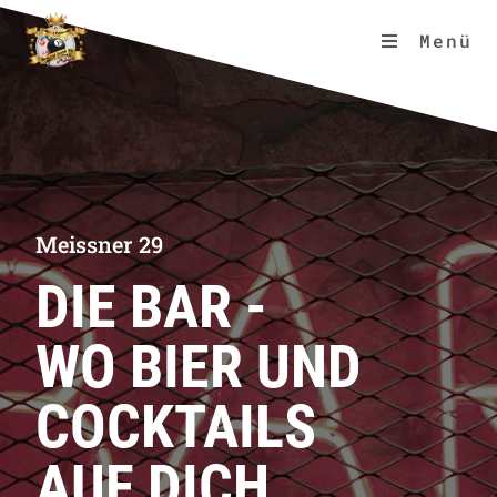
Menü
Meissner 29
DIE BAR -
WO BIER UND
COCKTAILS
AUF DICH